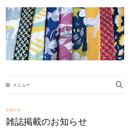
コ
ン
テ
ン
ツ
へ
ス
キ
ッ
プ
検
索:
メニュー
お知らせ
雑誌掲載のお知らせ