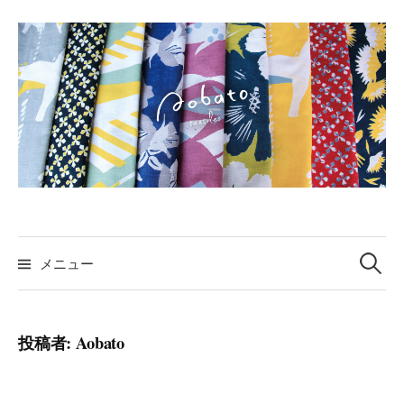
コ
ン
テ
ン
ツ
へ
ス
キ
ッ
プ
検
索:
メニュー
投稿者:
Aobato