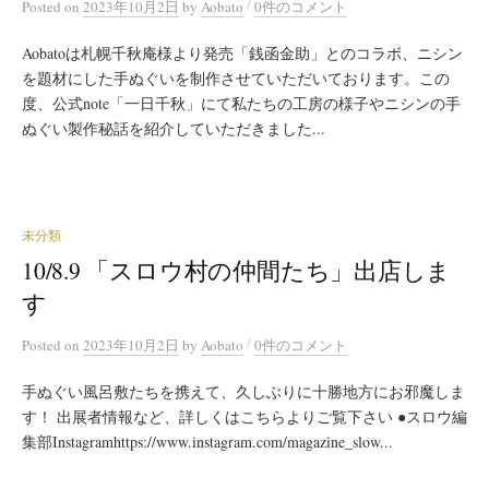
/
Posted
on
2023年10月2日
by
Aobato
0件のコメント
Aobatoは札幌千秋庵様より発売「銭函金助」とのコラボ、ニシン
を題材にした手ぬぐいを制作させていただいております。この
度、公式note「一日千秋」にて私たちの工房の様子やニシンの手
ぬぐい製作秘話を紹介していただきました...
未分類
10/8.9 「スロウ村の仲間たち」出店しま
す
/
Posted
on
2023年10月2日
by
Aobato
0件のコメント
手ぬぐい風呂敷たちを携えて、久しぶりに十勝地方にお邪魔しま
す！ 出展者情報など、詳しくはこちらよりご覧下さい ●スロウ編
集部Instagramhttps://www.instagram.com/magazine_slow...