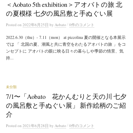
＜Aobato 5th exhibition＞アオバトの旅 北
の夏模様 七夕の風呂敷と手ぬぐい展
/
Posted
on
2022年6月25日
by
Aobato
0件のコメント
2022.6.30（thu）- 7.11（mon） at piccolina 夏の開催となる本展示
では 「 北国の夏、潮風と共に青空をわたるアオバトの旅 」をコ
ンセプトに アオバトの眼に映る日々の暮らしや季節の情景、気
持...
未分類
7/1〜「Aobato 花かんむりと天の川 七夕
の風呂敷と手ぬぐい展」 新作絵柄のご紹
介
/
Posted
on
2021年6月28日
by
Aobato
0件のコメント