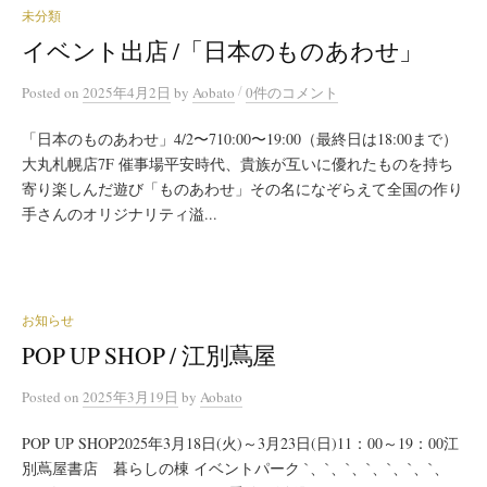
未分類
イベント出店 /「日本のものあわせ」
/
Posted
on
2025年4月2日
by
Aobato
0件のコメント
「日本のものあわせ」4/2〜710:00〜19:00（最終日は18:00まで）
大丸札幌店7F 催事場平安時代、貴族が互いに優れたものを持ち
寄り楽しんだ遊び「ものあわせ」その名になぞらえて全国の作り
手さんのオリジナリティ溢...
お知らせ
POP UP SHOP / 江別蔦屋
Posted
on
2025年3月19日
by
Aobato
POP UP SHOP2025年3月18日(火)～3月23日(日)11：00～19：00江
別蔦屋書店 暮らしの棟 イベントパーク `、`、`、`、`、`、`、