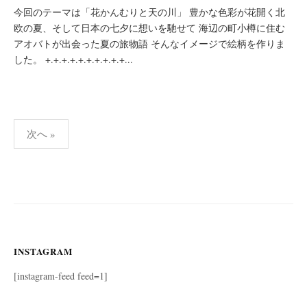
今回のテーマは「花かんむりと天の川」 豊かな色彩が花開く北
欧の夏、そして日本の七夕に想いを馳せて 海辺の町小樽に住む
アオバトが出会った夏の旅物語 そんなイメージで絵柄を作りま
した。 +.+.+.+.+.+.+.+.+.+...
投
次へ »
稿
ナ
ビ
ゲ
ー
シ
INSTAGRAM
ョ
[instagram-feed feed=1]
ン