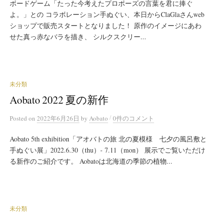
ボードゲーム「たった今考えたプロポーズの言葉を君に捧ぐ
よ。」との コラボレーション手ぬぐい、本日からClaGlaさんweb
ショップで販売スタートとなりました！ 原作のイメージにあわ
せた真っ赤なバラを描き、 シルクスクリー...
未分類
Aobato 2022 夏の新作
/
Posted
on
2022年6月26日
by
Aobato
0件のコメント
Aobato 5th exhibition「アオバトの旅 北の夏模様 七夕の風呂敷と
手ぬぐい展」2022.6.30（thu）- 7.11（mon） 展示でご覧いただけ
る新作のご紹介です。 Aobatoは北海道の季節の植物...
未分類