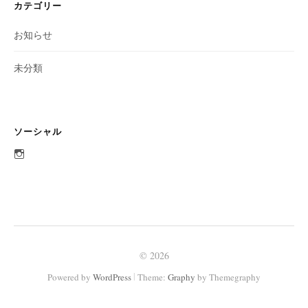
カテゴリー
お知らせ
未分類
ソーシャル
aobato_otaru
さ
ん
の
プ
ロ
フ
ィ
ー
ル
© 2026
を
Instagram
|
Powered by
WordPress
Theme:
Graphy
by Themegraphy
で
表
示