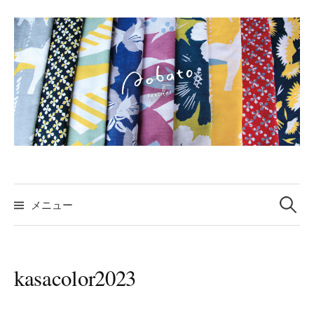
コ
ン
テ
ン
ツ
へ
ス
キ
ッ
プ
検
索:
メニュー
kasacolor2023