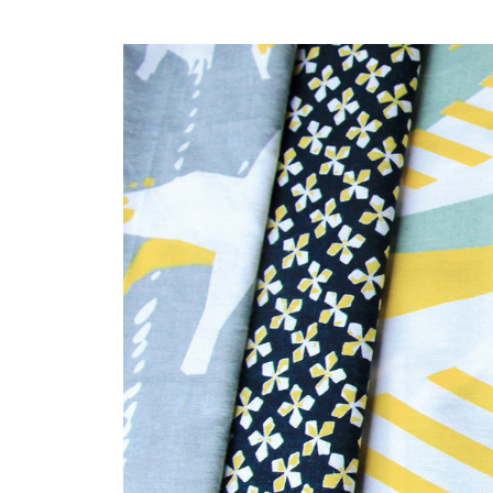
コ
ン
テ
ン
ツ
へ
ス
キ
ッ
プ