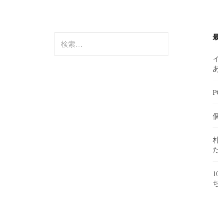
検
索:
P
1