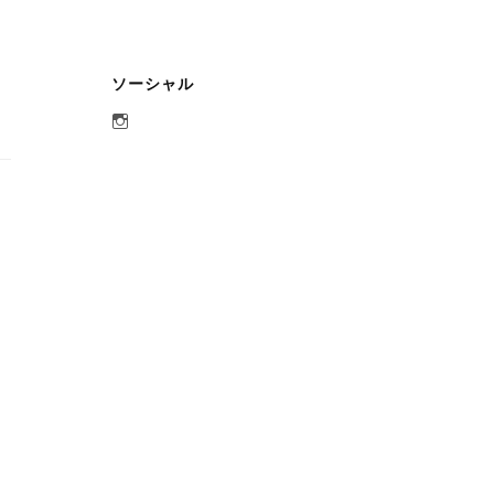
ソーシャル
aobato_otaru
さ
ん
の
プ
ロ
フ
ィ
ー
ル
を
Instagram
で
表
示