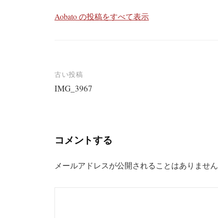
Aobato の投稿をすべて表示
投
古い投稿
IMG_3967
稿
ナ
ビ
コメントする
ゲ
ー
メールアドレスが公開されることはありません
シ
ョ
ン