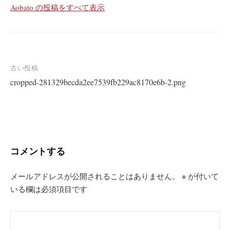
Aobato の投稿をすべて表示
投
古い投稿
cropped-281329becda2ee7539fb229ac8170e6b-2.png
稿
ナ
ビ
ゲ
ー
コメントする
シ
ョ
メールアドレスが公開されることはありません。
※
が付いて
いる欄は必須項目です
ン