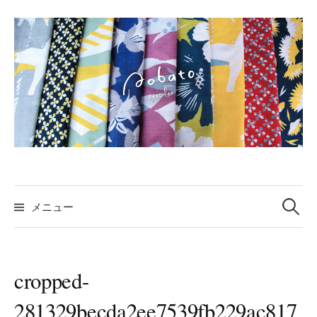
コ
ン
テ
ン
ツ
へ
ス
キ
ッ
プ
検
索:
メニュー
cropped-
281329becda2ee7539fb229ac817