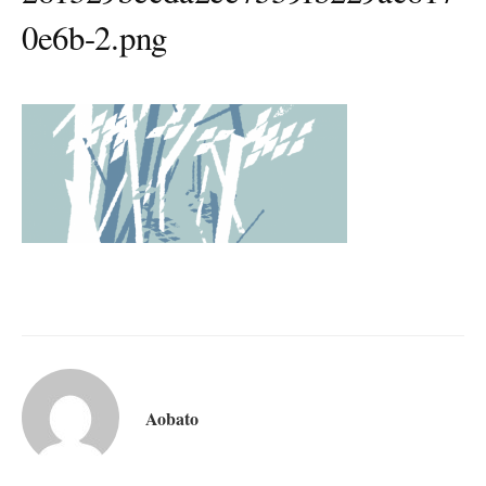
0e6b-2.png
Aobato