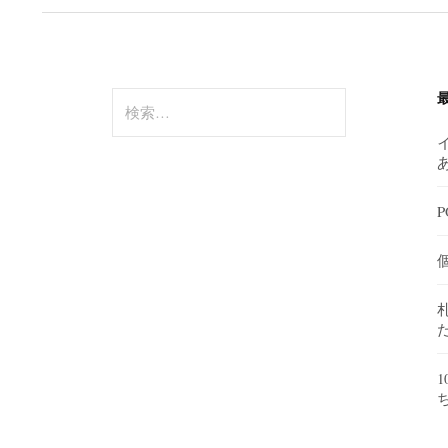
検
索:
P
1