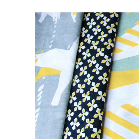
コ
ン
テ
ン
ツ
へ
ス
キ
ッ
プ