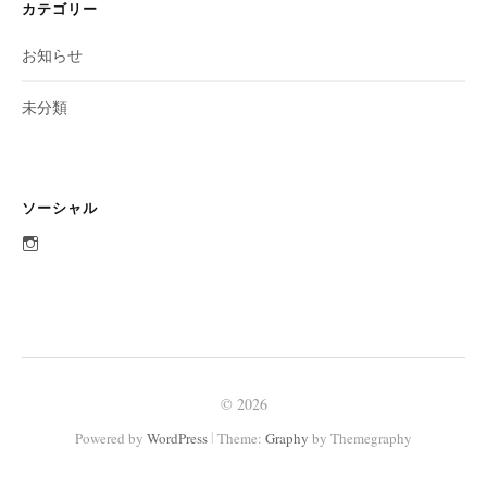
カテゴリー
お知らせ
未分類
ソーシャル
aobato_otaru
さ
ん
の
プ
ロ
フ
ィ
ー
ル
© 2026
を
Instagram
|
Powered by
WordPress
Theme:
Graphy
by Themegraphy
で
表
示