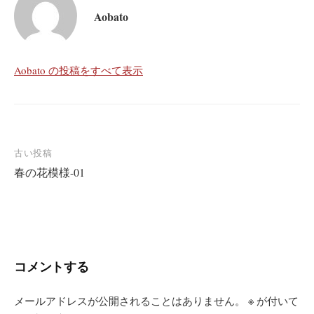
Aobato
Aobato の投稿をすべて表示
投
古い投稿
春の花模様-01
稿
ナ
ビ
ゲ
ー
コメントする
シ
ョ
メールアドレスが公開されることはありません。
※
が付いて