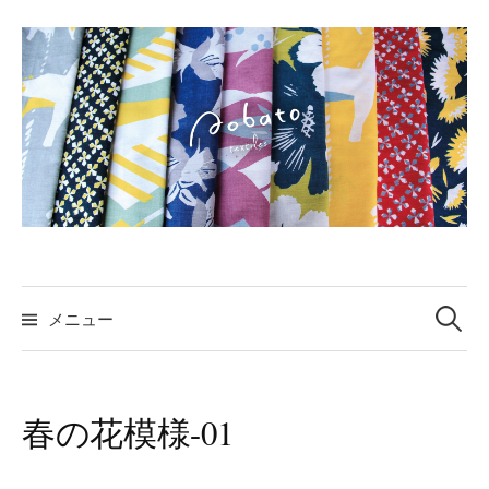
コ
ン
テ
ン
ツ
へ
ス
キ
ッ
プ
検
索:
メニュー
春の花模様-01