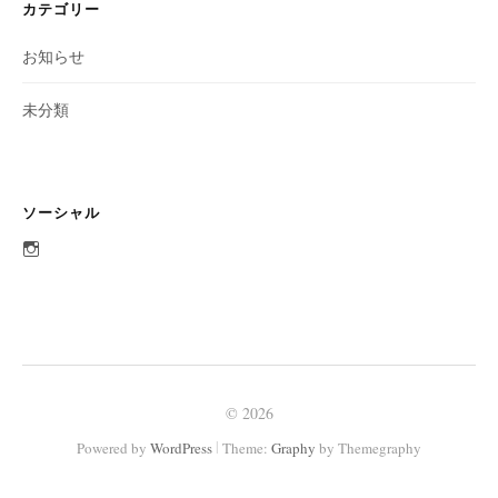
カテゴリー
お知らせ
未分類
ソーシャル
aobato_otaru
さ
ん
の
プ
ロ
フ
ィ
ー
ル
© 2026
を
Instagram
|
Powered by
WordPress
Theme:
Graphy
by Themegraphy
で
表
示