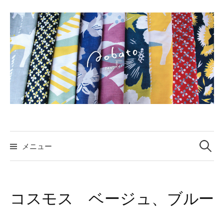
コ
ン
テ
ン
ツ
へ
ス
キ
ッ
プ
検
索:
メニュー
コスモス ベージュ、ブルー