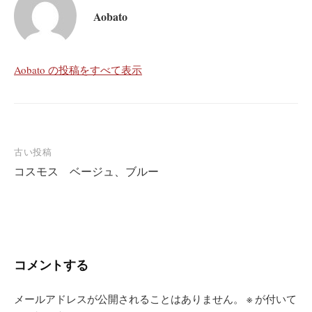
Aobato
Aobato の投稿をすべて表示
投
古い投稿
コスモス ベージュ、ブルー
稿
ナ
ビ
ゲ
ー
コメントする
シ
ョ
メールアドレスが公開されることはありません。
※
が付いて